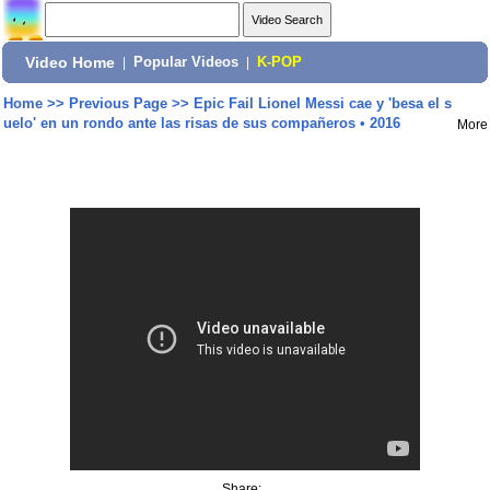
Video Home
|
Popular Videos
|
K-POP
Home
>>
Previous Page
>>
Epic Fail Lionel Messi cae y 'besa el s
uelo' en un rondo ante las risas de sus compañeros • 2016
More
Share: