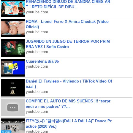
REHACIENDO DIBUJO DE SANDRA CIRES AR
T ! RETO DIFÍCIL DE DIBU...
youtube.com
ROMA - Lionel Ferro X Amira Chediak (Video
Oficial)
youtube.com
JUGANDO UN JUEGO DE TERROR POR PRIM
ERA VEZ l Sofia Castro
youtube.com
Cuarentena día 96
youtube.com
Daniel El Travieso - Viviendo ( TikTok Video Of
icial )
youtube.com
COMPRE EL AUTO DE MIS SUEÑOS !!! *sorpr
endi a mis padres* ??...
youtube.com
ITZY(있지) "달라달라(DALLA DALLA)" Dance Pr
actice (2020 Ver.)
youtube.com