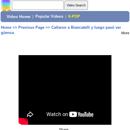
Video Home
|
Popular Videos
|
K-POP
Home
>>
Previous Page
>>
Callaron a Brancatelli y luego pasó ver
güenza
More
Share: