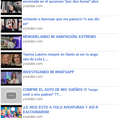
encerrada en el ascensor *por dos horas* ahre
youtube.com
imitando a famosas que me parezco *o eso dic
en*
youtube.com
REMODELANDO MI HABITACIÓN: EXTREMO
youtube.com
Yanina Latorre rompió en llanto al ver la angu
stia de Lola L...
youtube.com
INVESTIGANDO MI WHATSAPP
youtube.com
COMPRE EL AUTO DE MIS SUEÑOS !!! *sorpr
endi a mis padres* ??...
youtube.com
¡LE HICE ESTO A YOLO AVENTURAS Y ASÍ R
EACCIONARON!
youtube.com