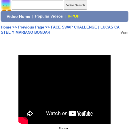
Video Home
|
Popular Videos
|
K-POP
Home
>>
Previous Page
>>
FACE SWAP CHALLENGE | LUCAS CA
STEL Y MARIANO BONDAR
More
Share: