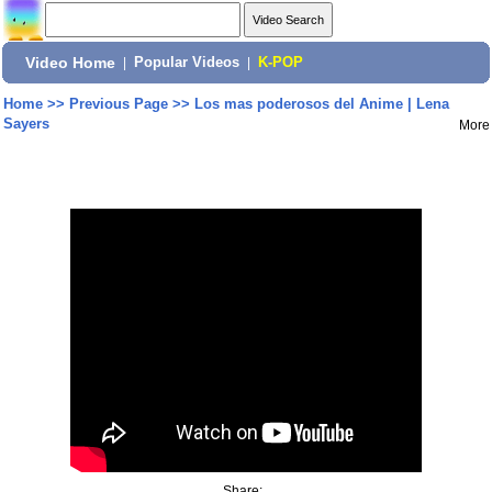
Video Home
|
Popular Videos
|
K-POP
Home
>>
Previous Page
>>
Los mas poderosos del Anime | Lena
Sayers
More
Share: