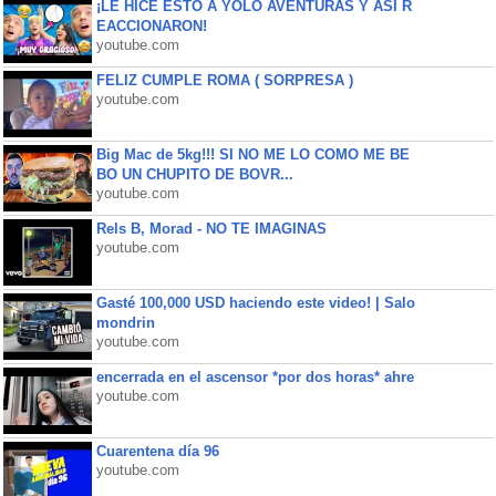
¡LE HICE ESTO A YOLO AVENTURAS Y ASÍ R
EACCIONARON!
youtube.com
FELIZ CUMPLE ROMA ( SORPRESA )
youtube.com
Big Mac de 5kg!!! SI NO ME LO COMO ME BE
BO UN CHUPITO DE BOVR...
youtube.com
Rels B, Morad - NO TE IMAGINAS
youtube.com
Gasté 100,000 USD haciendo este video! | Salo
mondrin
youtube.com
encerrada en el ascensor *por dos horas* ahre
youtube.com
Cuarentena día 96
youtube.com