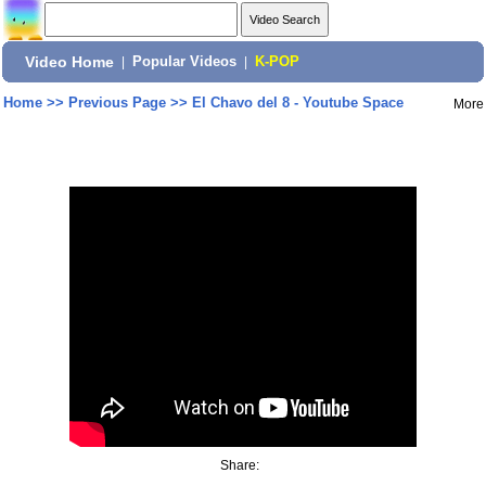
Video Home
|
Popular Videos
|
K-POP
Home
>>
Previous Page
>>
El Chavo del 8 - Youtube Space
More
Share: