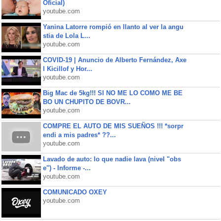
Oficial)
youtube.com
Yanina Latorre rompió en llanto al ver la angu
stia de Lola L...
youtube.com
COVID-19 | Anuncio de Alberto Fernández, Axe
l Kicillof y Hor...
youtube.com
Big Mac de 5kg!!! SI NO ME LO COMO ME BE
BO UN CHUPITO DE BOVR...
youtube.com
COMPRE EL AUTO DE MIS SUEÑOS !!! *sorpr
endi a mis padres* ??...
youtube.com
Lavado de auto: lo que nadie lava (nivel "obs
e") - Informe -...
youtube.com
COMUNICADO OXEY
youtube.com