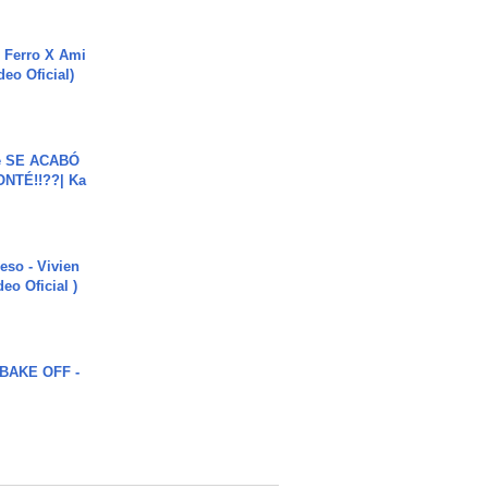
 Ferro X Ami
deo Oficial)
e SE ACABÓ
NTÉ!!??| Ka
ieso - Vivien
eo Oficial )
BAKE OFF -