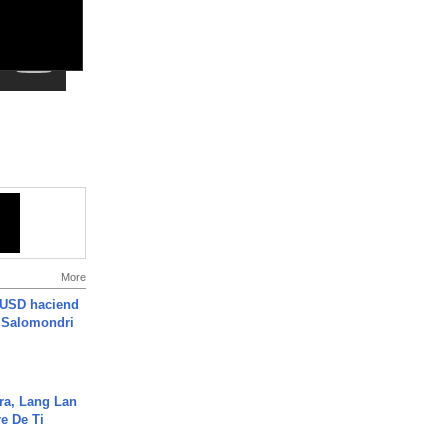
More
 USD haciend
| Salomondri
ra, Lang Lan
e De Ti