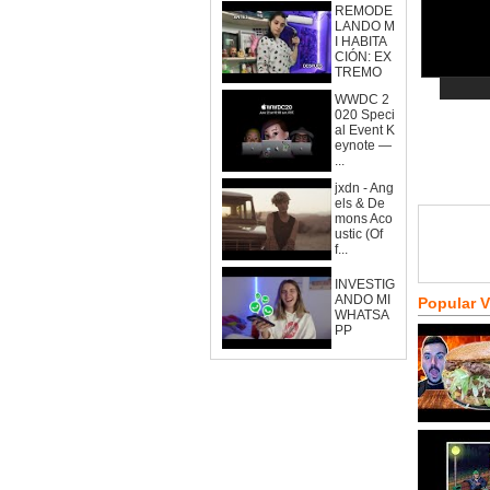
REMODE
LANDO M
I HABITA
CIÓN: EX
TREMO
WWDC 2
020 Speci
al Event K
eynote —
...
jxdn - Ang
els & De
mons Aco
ustic (Of
f...
INVESTIG
ANDO MI
Popular 
WHATSA
PP