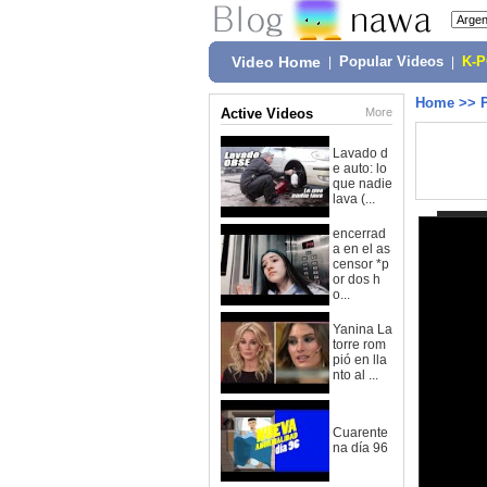
Video Home
|
Popular Videos
|
K-
Home
>>
Active Videos
More
Lavado d
e auto: lo
que nadie
lava (...
encerrad
a en el as
censor *p
or dos h
o...
Yanina La
torre rom
pió en lla
nto al ...
Cuarente
na día 96