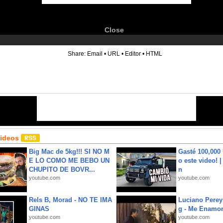
Close
6
Share:
Email
•
URL
•
Editor
•
HTML
Videos
Big Mac de 5kg!!! SI NO M
Gasté 100,000
E LO COMO ME BEBO UN
o este video! 
CHUPITO DE BOVR...
n
youtube.com
youtube.com
Rels B, Morad - NO TE IMA
Luciano Perey
GINAS
g - Me Enamor
youtube.com
youtube.com