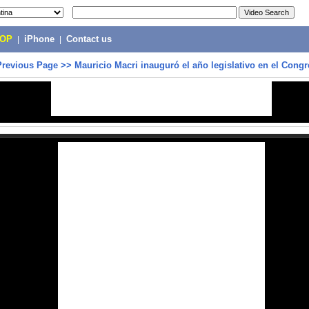
POP
|
iPhone
|
Contact us
Previous Page
>>
Mauricio Macri inauguró el año legislativo en el Cong