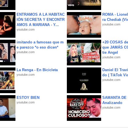
ENTRAMOS A LA HABITAC
ROMA - Lionel
IÓN SECRETA Y ENCONTR
ra Chediak (Vi
AMOS A MARIANA - Y...
youtube.com
youtube.com
imitando a famosas que m
+20 COSAS d
e parezco *o eso dicen*
que JAMÁS CO
youtube.com
tie Angel
youtube.com
La Renga - En Bicicleta
Daniel El Trav
youtube.com
do ( TikTok Vid
youtube.com
ESTOY BIEN
SAMANTA DE 
youtube.com
Analizando
youtube.com