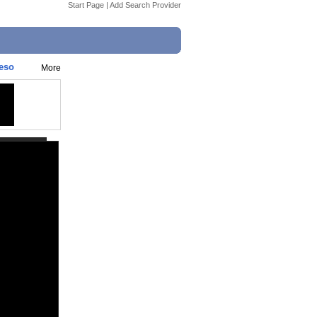
Start Page
|
Add Search Provider
reso
More