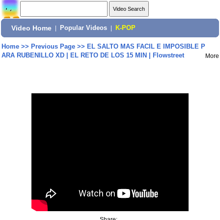
Video Home
|
Popular Videos
|
K-POP
Home
>>
Previous Page
>>
EL SALTO MAS FACIL E IMPOSIBLE P
ARA RUBENILLO XD | EL RETO DE LOS 15 MIN | Flowstreet
More
Share: