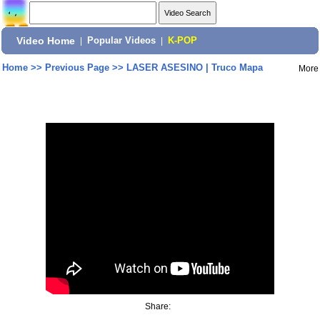
Video Home
|
Popular Videos
|
K-POP
Home
>>
Previous Page
>>
LASER ASESINO | Truco Mapa
More
Share: