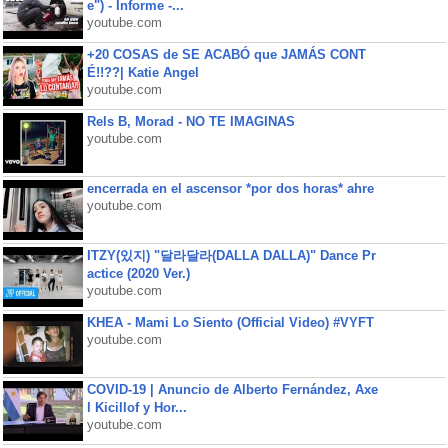
e") - Informe -...
youtube.com
+20 COSAS de SE ACABÓ que JAMÁS CONT
É!!??| Katie Angel
youtube.com
Rels B, Morad - NO TE IMAGINAS
youtube.com
encerrada en el ascensor *por dos horas* ahre
youtube.com
ITZY(있지) "달라달라(DALLA DALLA)" Dance Pr
actice (2020 Ver.)
youtube.com
KHEA - Mami Lo Siento (Official Video) #VYFT
youtube.com
COVID-19 | Anuncio de Alberto Fernández, Axe
l Kicillof y Hor...
youtube.com