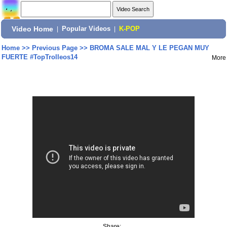
Video Home
|
Popular Videos
|
K-POP
Home
>>
Previous Page
>>
BROMA SALE MAL Y LE PEGAN MUY
FUERTE #TopTrolleos14
More
Share: