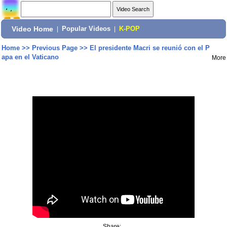
Video Home
|
Popular Videos
|
K-POP
Home
>>
Previous Page
>>
El presidente Macri se reunió con el P
apa en el Vaticano
More
Share: