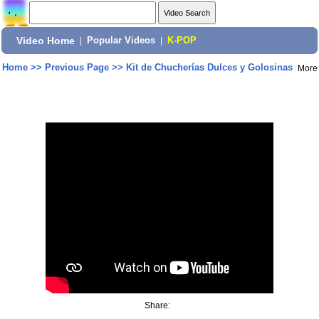
Video Home
|
Popular Videos
|
K-POP
Home
>>
Previous Page
>>
Kit de Chucherías Dulces y Golosinas
More
Share: