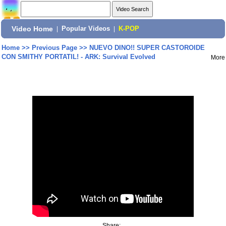
Video Home
|
Popular Videos
|
K-POP
Home
>>
Previous Page
>>
NUEVO DINO!! SUPER CASTOROIDE
CON SMITHY PORTATIL! - ARK: Survival Evolved
More
Share: