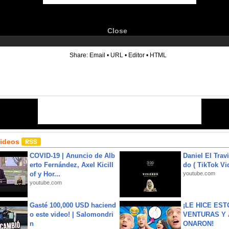
Close
6
Share:
Email
•
URL
•
Editor
•
HTML
Videos
COVID-19 | Anuncio de Alb
Daniel El Trav
erto Fernández, Axel Kicill
do ( TikTok Vid
of y Hor...
youtube.com
youtube.com
Gasté 100,000 USD haciend
¡LE HICE EST
o este video! | Salomondri
VENTURAS Y 
n
ONARON!