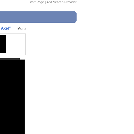
Start Page
|
Add Search Provider
 Axel"
More