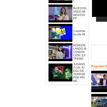
f...
INVESTIG
ANDO MI
WHATSA
PP
Cuarente
na día 96
REMODE
LANDO M
I HABITA
CIÓN: EX
TREMO
JUGAND
Popular 
O UN JU
EGO DE
TERROR
POR PRI
ME...