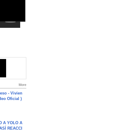
More
ieso - Vivien
eo Oficial )
O A YOLO A
ASÍ REACCI