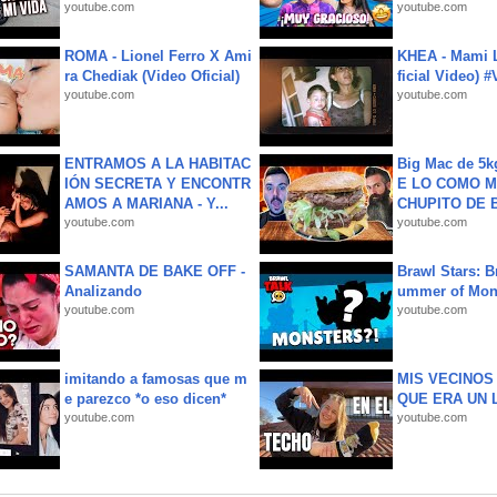
youtube.com
youtube.com
ROMA - Lionel Ferro X Ami
KHEA - Mami L
ra Chediak (Video Oficial)
ficial Video) 
youtube.com
youtube.com
ENTRAMOS A LA HABITAC
Big Mac de 5k
IÓN SECRETA Y ENCONTR
E LO COMO M
AMOS A MARIANA - Y...
CHUPITO DE B
youtube.com
youtube.com
SAMANTA DE BAKE OFF -
Brawl Stars: B
Analizando
ummer of Mon
youtube.com
youtube.com
imitando a famosas que m
MIS VECINO
e parezco *o eso dicen*
QUE ERA UN 
youtube.com
youtube.com