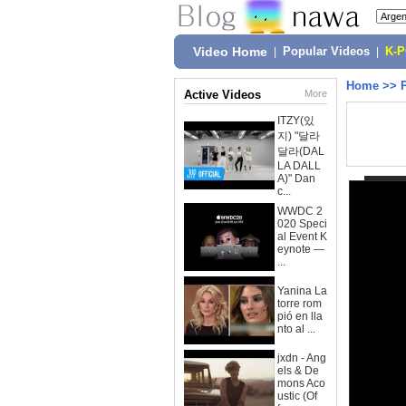
Video Home
|
Popular Videos
|
K-
Home
>>
Active Videos
More
ITZY(있
지) "달라
달라(DAL
LA DALL
A)" Dan
c...
WWDC 2
020 Speci
al Event K
eynote —
...
Yanina La
torre rom
pió en lla
nto al ...
jxdn - Ang
els & De
mons Aco
ustic (Of