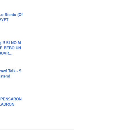
o Siento (Of
#VYFT
g!!! SI NO M
E BEBO UN
OVR...
rawl Talk - S
sters!
S PENSARON
LADRON