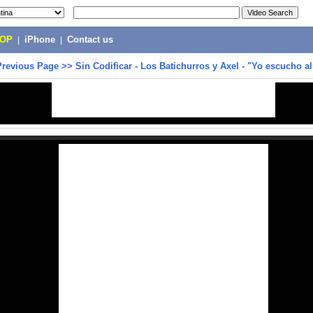
POP
|
iPhone
|
Contact us
Previous Page
>>
Sin Codificar - Los Batichurros y Axel - "Yo escucho al