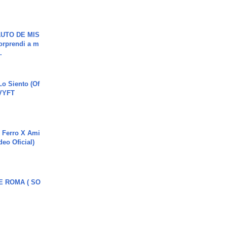
UTO DE MIS
orprendi a m
.
o Siento (Of
#VYFT
 Ferro X Ami
deo Oficial)
E ROMA ( SO