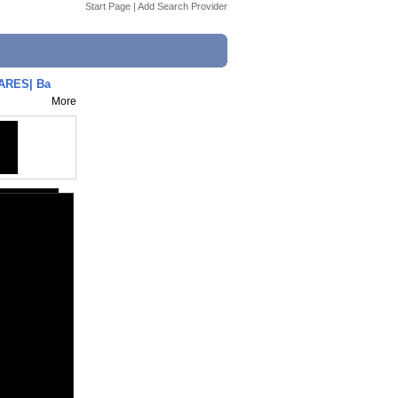
Start Page
|
Add Search Provider
ARES| Ba
More