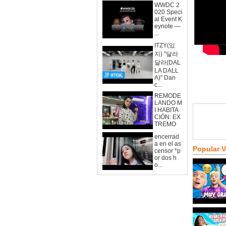
WWDC 2
020 Speci
al Event K
eynote —
...
ITZY(있
지) "달라
달라(DAL
LA DALL
A)" Dan
c...
REMODE
LANDO M
I HABITA
CIÓN: EX
TREMO
encerrad
a en el as
Popular 
censor *p
or dos h
o...