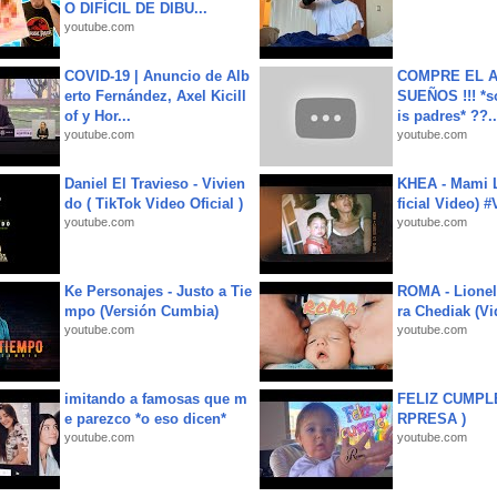
O DIFÍCIL DE DIBU...
youtube.com
COVID-19 | Anuncio de Alb
COMPRE EL A
erto Fernández, Axel Kicill
SUEÑOS !!! *s
of y Hor...
is padres* ??..
youtube.com
youtube.com
Daniel El Travieso - Vivien
KHEA - Mami L
do ( TikTok Video Oficial )
ficial Video) 
youtube.com
youtube.com
Ke Personajes - Justo a Tie
ROMA - Lionel
mpo (Versión Cumbia)
ra Chediak (Vi
youtube.com
youtube.com
imitando a famosas que m
FELIZ CUMPL
e parezco *o eso dicen*
RPRESA )
youtube.com
youtube.com