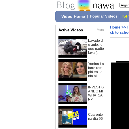
Video Home
|
Popular Videos
|
K-
Home
>>
Active Videos
More
ck to scho
Lavado d
e auto: lo
que nadie
lava (...
Yanina La
torre rom
pió en lla
nto al ...
INVESTIG
ANDO MI
WHATSA
PP
Cuarente
na día 96