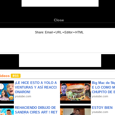
Close
6
Share:
Email
•
URL
•
Editor
•
HTML
Videos
¡LE HICE ESTO A YOLO A
Big Mac de 5k
VENTURAS Y ASÍ REACCI
E LO COMO M
ONARON!
CHUPITO DE B
youtube.com
youtube.com
REHACIENDO DIBUJO DE
ESTOY BIEN
SANDRA CIRES ART ! RET
youtube.com