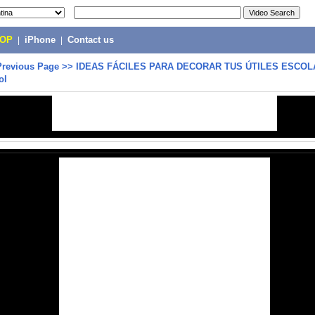
POP
|
iPhone
|
Contact us
Previous Page
>>
IDEAS FÁCILES PARA DECORAR TUS ÚTILES ESCOL
ol