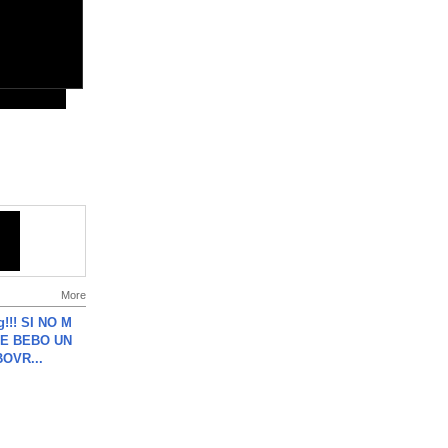
More
g!!! SI NO M
E BEBO UN
OVR...