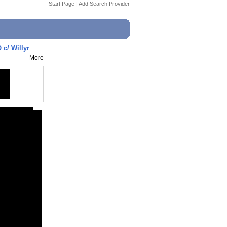
Start Page
|
Add Search Provider
c/ Willyr
More