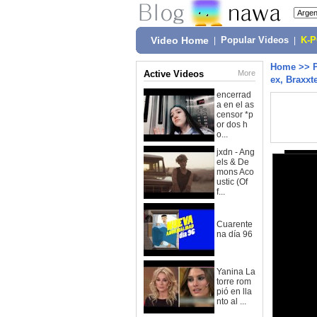
Video Home
|
Popular Videos
|
K-
Home
>>
Active Videos
More
ex, Braxxt
encerrad
a en el as
censor *p
or dos h
o...
jxdn - Ang
els & De
mons Aco
ustic (Of
f...
Cuarente
na día 96
Yanina La
torre rom
pió en lla
nto al ...