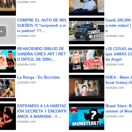
youtube.com
COMPRE EL AUTO DE MIS
Gasté 100,000
SUEÑOS !!! *sorprendi a m
o este video! 
is padres* ??...
n
youtube.com
youtube.com
REHACIENDO DIBUJO DE
+20 COSAS d
SANDRA CIRES ART ! RET
que JAMÁS CO
O DIFÍCIL DE DIBU...
tie Angel
youtube.com
youtube.com
La Renga - En Bicicleta
KHEA - Mami L
youtube.com
ficial Video) 
youtube.com
ENTRAMOS A LA HABITAC
Brawl Stars: B
IÓN SECRETA Y ENCONTR
ummer of Mon
AMOS A MARIANA - Y...
youtube.com
youtube.com