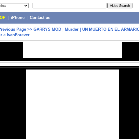
POP
|
iPhone
|
Contact us
Previous Page
>>
GARRYS MOD | Murder | UN MUERTO EN EL ARMARIO 
er e IvanForever