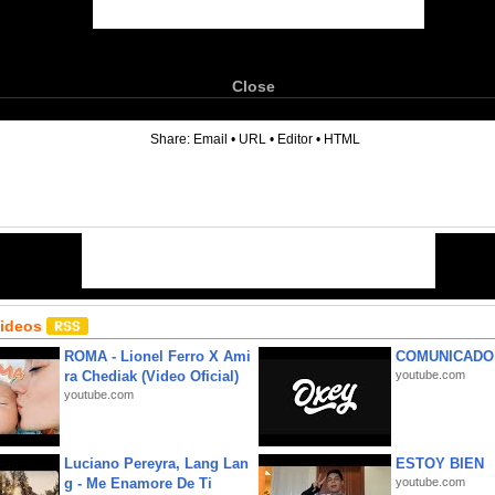
Close
6
Share:
Email
•
URL
•
Editor
•
HTML
Videos
ROMA - Lionel Ferro X Ami
COMUNICADO
ra Chediak (Video Oficial)
youtube.com
youtube.com
Luciano Pereyra, Lang Lan
ESTOY BIEN
g - Me Enamore De Ti
youtube.com