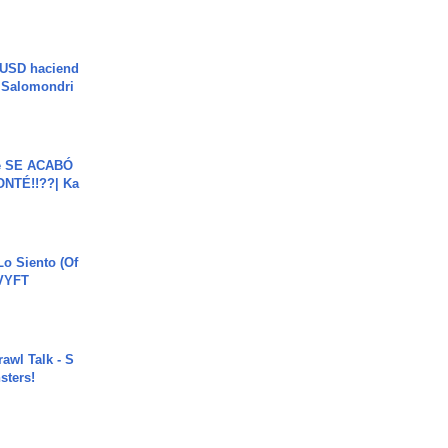
 USD haciend
| Salomondri
e SE ACABÓ
NTÉ!!??| Ka
o Siento (Of
#VYFT
rawl Talk - S
sters!