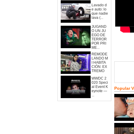
Lavado d
e auto: lo
que nadie
lava (...
JUGAND
O UN JU
EGO DE
TERROR
POR PRI
ME...
REMODE
LANDO M
I HABITA
CIÓN: EX
TREMO
WWDC 2
020 Speci
al Event K
Popular 
eynote —
...