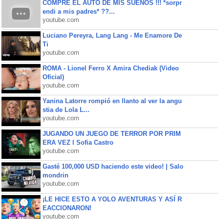
COMPRE EL AUTO DE MIS SUEÑOS !!! *sorpr
endi a mis padres* ??...
youtube.com
Luciano Pereyra, Lang Lang - Me Enamore De
Ti
youtube.com
ROMA - Lionel Ferro X Amira Chediak (Video
Oficial)
youtube.com
Yanina Latorre rompió en llanto al ver la angu
stia de Lola L...
youtube.com
JUGANDO UN JUEGO DE TERROR POR PRIM
ERA VEZ l Sofia Castro
youtube.com
Gasté 100,000 USD haciendo este video! | Salo
mondrin
youtube.com
¡LE HICE ESTO A YOLO AVENTURAS Y ASÍ R
EACCIONARON!
youtube.com