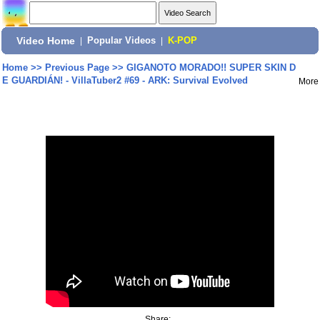
Video Home
|
Popular Videos
|
K-POP
Home
>>
Previous Page
>>
GIGANOTO MORADO!! SUPER SKIN D
E GUARDIÁN! - VillaTuber2 #69 - ARK: Survival Evolved
More
Share: