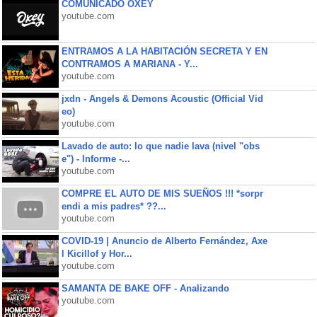
COMUNICADO OXEY
youtube.com
ENTRAMOS A LA HABITACIÓN SECRETA Y EN
CONTRAMOS A MARIANA - Y...
youtube.com
jxdn - Angels & Demons Acoustic (Official Vid
eo)
youtube.com
Lavado de auto: lo que nadie lava (nivel "obs
e") - Informe -...
youtube.com
COMPRE EL AUTO DE MIS SUEÑOS !!! *sorpr
endi a mis padres* ??...
youtube.com
COVID-19 | Anuncio de Alberto Fernández, Axe
l Kicillof y Hor...
youtube.com
SAMANTA DE BAKE OFF - Analizando
youtube.com