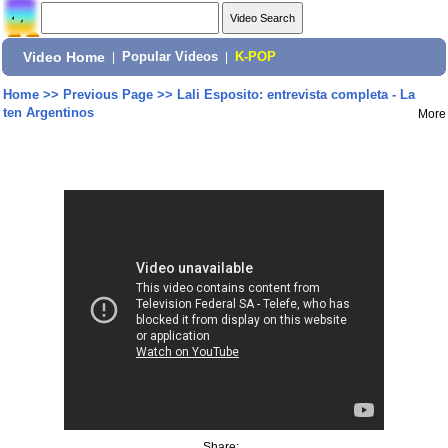
Video Home
|
Popular Videos
|
K-POP
Home
>>
Previous Page
>>
Lali Esposito: entrevista completa - La
ten Argentinos
More
Share: