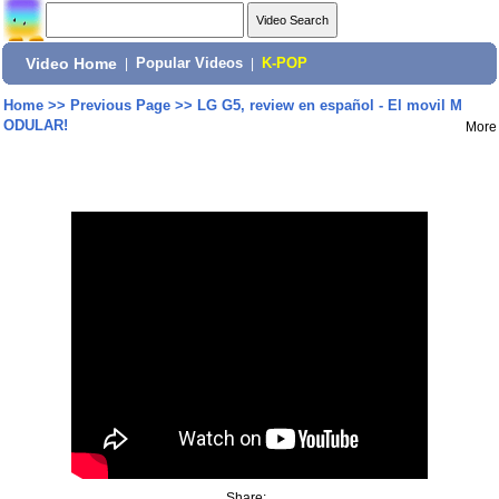
Video Home
|
Popular Videos
|
K-POP
Home
>>
Previous Page
>>
LG G5, review en español - El movil M
ODULAR!
More
Share: