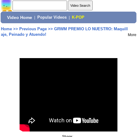
Video Home
|
Popular Videos
|
K-POP
Home
>>
Previous Page
>>
GRWM PREMIO LO NUESTRO: Maquill
aje, Peinado y Atuendo!
More
Share: