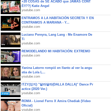
+20 COSAS de SE ACABÓ que JAMÁS CONT
É!!??| Katie Angel
youtube.com
ENTRAMOS A LA HABITACIÓN SECRETA Y EN
CONTRAMOS A MARIANA - Y...
youtube.com
Luciano Pereyra, Lang Lang - Me Enamore De
Ti
youtube.com
REMODELANDO MI HABITACIÓN: EXTREMO
youtube.com
Yanina Latorre rompió en llanto al ver la angu
stia de Lola L...
youtube.com
ITZY(있지) "달라달라(DALLA DALLA)" Dance Pr
actice (2020 Ver.)
youtube.com
ROMA - Lionel Ferro X Amira Chediak (Video
Oficial)
youtube.com