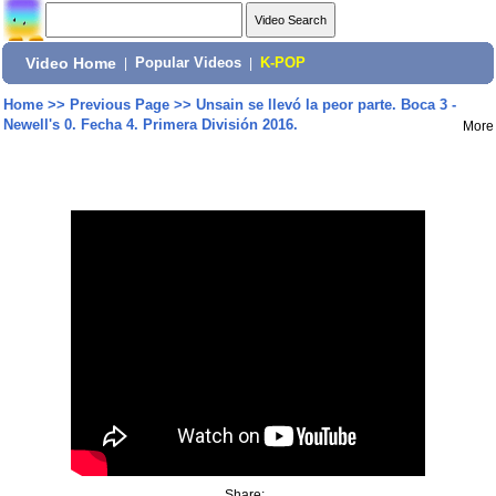
Video Home
|
Popular Videos
|
K-POP
Home
>>
Previous Page
>>
Unsain se llevó la peor parte. Boca 3 -
Newell's 0. Fecha 4. Primera División 2016.
More
Share: