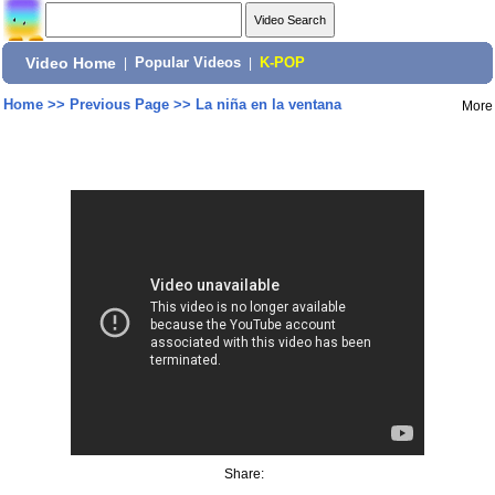
Video Home
|
Popular Videos
|
K-POP
Home
>>
Previous Page
>>
La niña en la ventana
More
Share: