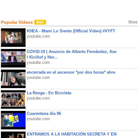
Popular Videos
More
KHEA - Mami Lo Siento (Official Video) #VYFT
youtube.com
COVID-19 | Anuncio de Alberto Fernández, Axe
l Kicillof y Hor...
youtube.com
encerrada en el ascensor *por dos horas* ahre
youtube.com
La Renga - En Bicicleta
youtube.com
Cuarentena día 96
youtube.com
ENTRAMOS A LA HABITACIÓN SECRETA Y EN