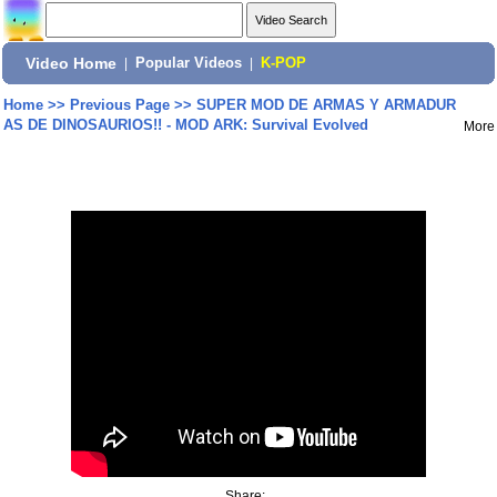
Video Home
|
Popular Videos
|
K-POP
Home
>>
Previous Page
>>
SUPER MOD DE ARMAS Y ARMADUR
AS DE DINOSAURIOS!! - MOD ARK: Survival Evolved
More
Share: