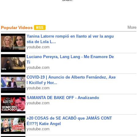
Popular Videos
More
Yanina Latorre rompió en llanto al ver la angu
stia de Lola L...
youtube.com
Luciano Pereyra, Lang Lang - Me Enamore De
Ti
youtube.com
COVID-19 | Anuncio de Alberto Fernández, Axe
l Kicillof y Hor...
youtube.com
SAMANTA DE BAKE OFF - Analizando
youtube.com
+20 COSAS de SE ACABÓ que JAMÁS CONT
É!!??| Katie Angel
youtube.com