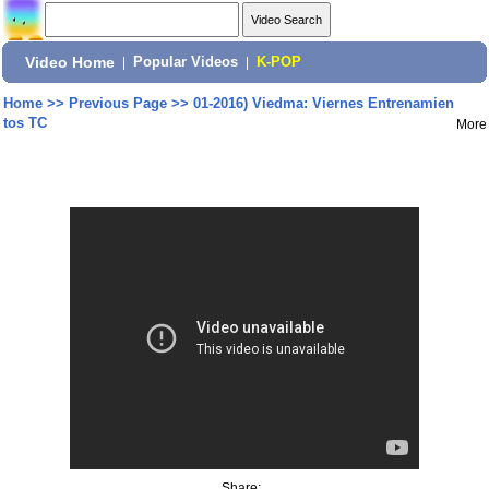
Video Home
|
Popular Videos
|
K-POP
Home
>>
Previous Page
>>
01-2016) Viedma: Viernes Entrenamien
tos TC
More
Share: