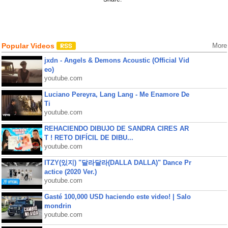
Popular Videos
More
jxdn - Angels & Demons Acoustic (Official Vid
eo)
youtube.com
Luciano Pereyra, Lang Lang - Me Enamore De
Ti
youtube.com
REHACIENDO DIBUJO DE SANDRA CIRES AR
T ! RETO DIFÍCIL DE DIBU...
youtube.com
ITZY(있지) "달라달라(DALLA DALLA)" Dance Pr
actice (2020 Ver.)
youtube.com
Gasté 100,000 USD haciendo este video! | Salo
mondrin
youtube.com