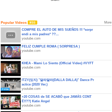
Popular Videos
More
COMPRE EL AUTO DE MIS SUEÑOS !!! *sorpr
endi a mis padres* ??...
youtube.com
FELIZ CUMPLE ROMA ( SORPRESA )
youtube.com
KHEA - Mami Lo Siento (Official Video) #VYFT
youtube.com
ITZY(있지) "달라달라(DALLA DALLA)" Dance Pr
actice (2020 Ver.)
youtube.com
+20 COSAS de SE ACABÓ que JAMÁS CONT
É!!??| Katie Angel
youtube.com