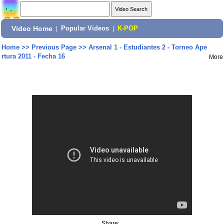
Video Home
|
Popular Videos
|
K-POP
Home
>>
Previous Page
>>
Arsenal 1 - Estudiantes 2 - Torneo Ape
rtura 2011 - Fecha 16
More
Share: