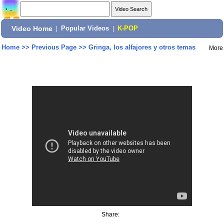
Video Home
|
Popular Videos
|
K-POP
Home
>>
Previous Page
>>
Gringa, los alfajores y otros temas
More
Share: