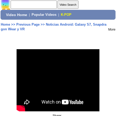
Video Home
|
Popular Videos
|
K-POP
Home
>>
Previous Page
>>
Noticias Android: Galaxy S7, Snapdra
gon Wear y VR
More
Share: