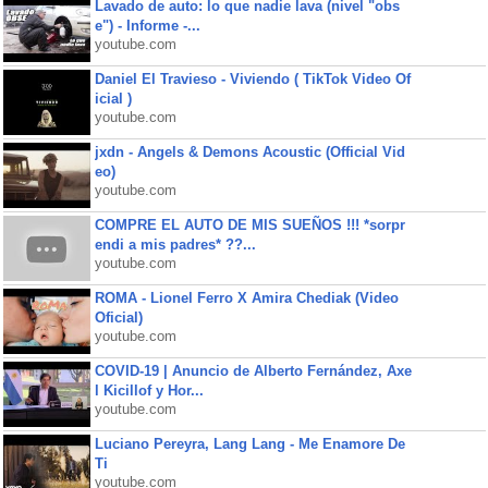
Lavado de auto: lo que nadie lava (nivel "obs
e") - Informe -...
youtube.com
Daniel El Travieso - Viviendo ( TikTok Video Of
icial )
youtube.com
jxdn - Angels & Demons Acoustic (Official Vid
eo)
youtube.com
COMPRE EL AUTO DE MIS SUEÑOS !!! *sorpr
endi a mis padres* ??...
youtube.com
ROMA - Lionel Ferro X Amira Chediak (Video
Oficial)
youtube.com
COVID-19 | Anuncio de Alberto Fernández, Axe
l Kicillof y Hor...
youtube.com
Luciano Pereyra, Lang Lang - Me Enamore De
Ti
youtube.com