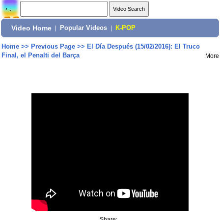
Video Home
|
Popular Videos
|
K-POP
Home
>>
Previous Page
>>
El Día Después (15/02/2016): El Truco
Final, el Penalti del Barça
More
Share: