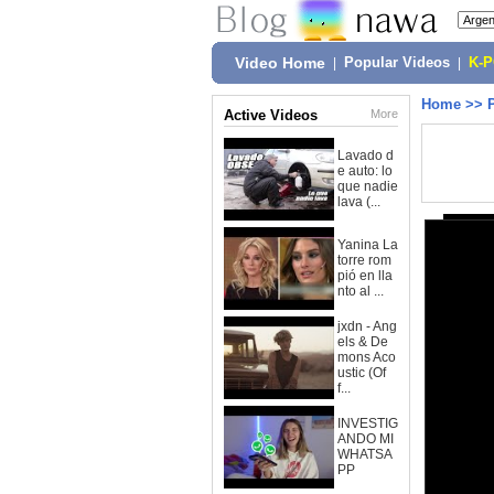
Video Home
|
Popular Videos
|
K-
Home
>>
Active Videos
More
Lavado d
e auto: lo
que nadie
lava (...
Yanina La
torre rom
pió en lla
nto al ...
jxdn - Ang
els & De
mons Aco
ustic (Of
f...
INVESTIG
ANDO MI
WHATSA
PP