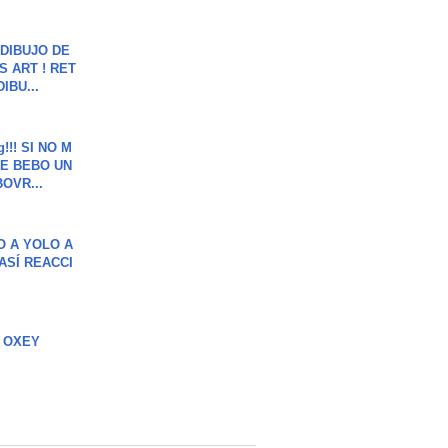
DIBUJO DE
S ART ! RET
DIBU...
g!!! SI NO M
E BEBO UN
OVR...
O A YOLO A
ASÍ REACCI
 OXEY