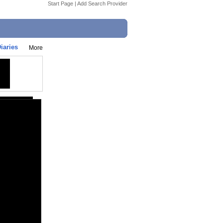
Start Page
|
Add Search Provider
iaries
More