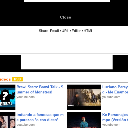
Close
6
Share:
Email
•
URL
•
Editor
•
HTML
Videos
Brawl Stars: Brawl Talk - S
Luciano Perey
ummer of Monsters!
g - Me Enamor
youtube.com
youtube.com
imitando a famosas que m
Ke Personajes 
e parezco *o eso dicen*
mpo (Versión
youtube.com
youtube.com