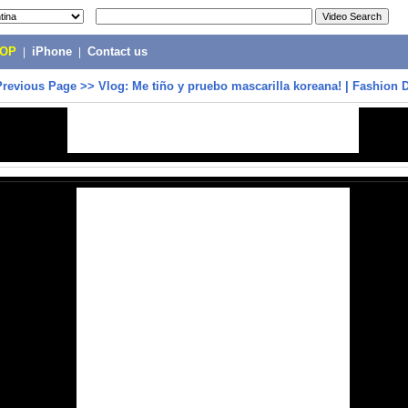
POP
|
iPhone
|
Contact us
Previous Page
>>
Vlog: Me tiño y pruebo mascarilla koreana! | Fashion D