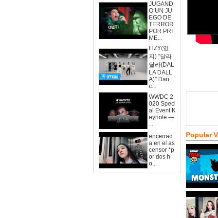
JUGAND
O UN JU
EGO DE
TERROR
POR PRI
ME...
ITZY(있
지) "달라
달라(DAL
LA DALL
A)" Dan
c...
WWDC 2
020 Speci
al Event K
eynote —
...
Popular 
encerrad
a en el as
censor *p
or dos h
o...