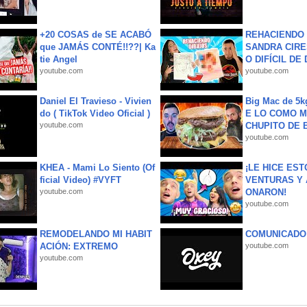
+20 COSAS de SE ACABÓ
REHACIENDO 
que JAMÁS CONTÉ!!??| Ka
SANDRA CIRE
tie Angel
O DIFÍCIL DE 
youtube.com
youtube.com
Daniel El Travieso - Vivien
Big Mac de 5k
do ( TikTok Video Oficial )
E LO COMO M
youtube.com
CHUPITO DE B
youtube.com
KHEA - Mami Lo Siento (Of
¡LE HICE EST
ficial Video) #VYFT
VENTURAS Y 
youtube.com
ONARON!
youtube.com
REMODELANDO MI HABIT
COMUNICADO
ACIÓN: EXTREMO
youtube.com
youtube.com