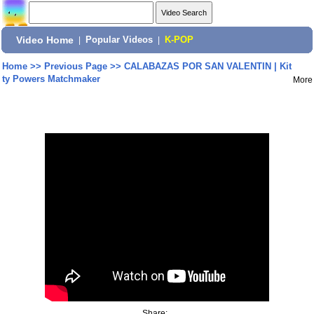
Video Home
|
Popular Videos
|
K-POP
Home
>>
Previous Page
>>
CALABAZAS POR SAN VALENTIN | Kit
ty Powers Matchmaker
More
Share: