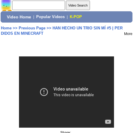
Video Home
|
Popular Videos
|
K-POP
Home
>>
Previous Page
>>
HAN HECHO UN TRIO SIN MÍ #5 | PER
DIDOS EN MINECRAFT
More
Share: