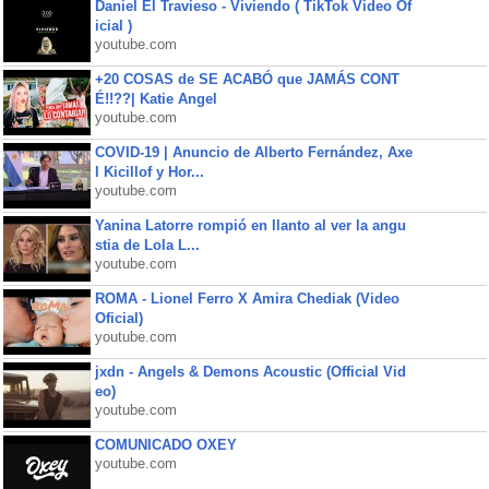
Daniel El Travieso - Viviendo ( TikTok Video Of
icial )
youtube.com
+20 COSAS de SE ACABÓ que JAMÁS CONT
É!!??| Katie Angel
youtube.com
COVID-19 | Anuncio de Alberto Fernández, Axe
l Kicillof y Hor...
youtube.com
Yanina Latorre rompió en llanto al ver la angu
stia de Lola L...
youtube.com
ROMA - Lionel Ferro X Amira Chediak (Video
Oficial)
youtube.com
jxdn - Angels & Demons Acoustic (Official Vid
eo)
youtube.com
COMUNICADO OXEY
youtube.com