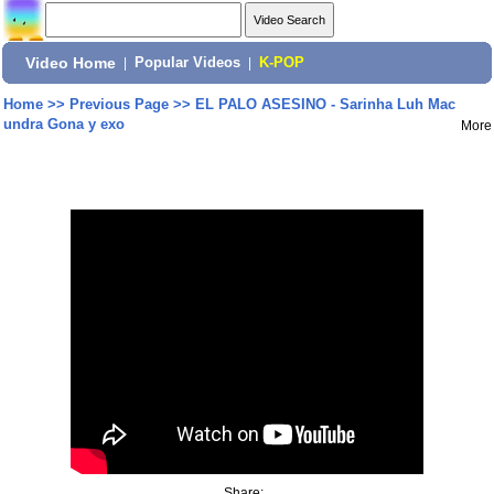
Video Home
|
Popular Videos
|
K-POP
Home
>>
Previous Page
>>
EL PALO ASESINO - Sarinha Luh Mac
undra Gona y exo
More
Share: