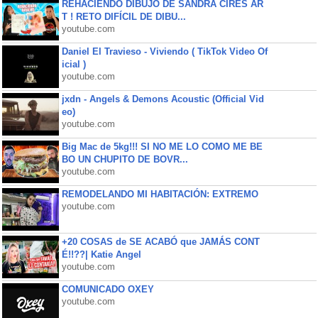
REHACIENDO DIBUJO DE SANDRA CIRES AR
T ! RETO DIFÍCIL DE DIBU...
youtube.com
Daniel El Travieso - Viviendo ( TikTok Video Of
icial )
youtube.com
jxdn - Angels & Demons Acoustic (Official Vid
eo)
youtube.com
Big Mac de 5kg!!! SI NO ME LO COMO ME BE
BO UN CHUPITO DE BOVR...
youtube.com
REMODELANDO MI HABITACIÓN: EXTREMO
youtube.com
+20 COSAS de SE ACABÓ que JAMÁS CONT
É!!??| Katie Angel
youtube.com
COMUNICADO OXEY
youtube.com