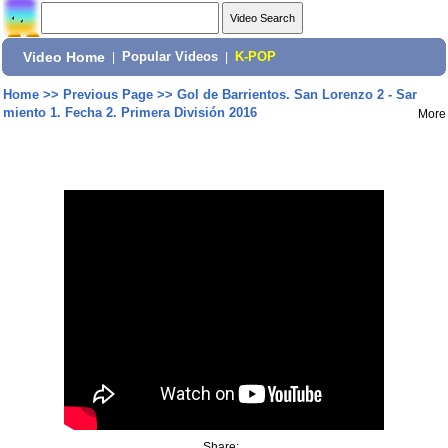
Video Home
|
Popular Videos
|
K-POP
Home
>>
Previous Page
>>
Gol de Barrientos. San Lorenzo 2 - Sar
miento 1. Fecha 2. Primera División 2016
More
Share: