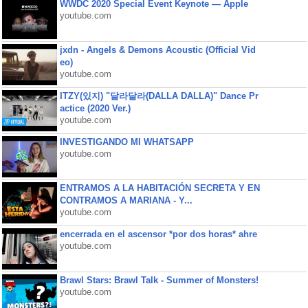
WWDC 2020 Special Event Keynote — Apple
youtube.com
jxdn - Angels & Demons Acoustic (Official Vid
eo)
youtube.com
ITZY(있지) "달라달라(DALLA DALLA)" Dance Pr
actice (2020 Ver.)
youtube.com
INVESTIGANDO MI WHATSAPP
youtube.com
ENTRAMOS A LA HABITACIÓN SECRETA Y EN
CONTRAMOS A MARIANA - Y...
youtube.com
encerrada en el ascensor *por dos horas* ahre
youtube.com
Brawl Stars: Brawl Talk - Summer of Monsters!
youtube.com