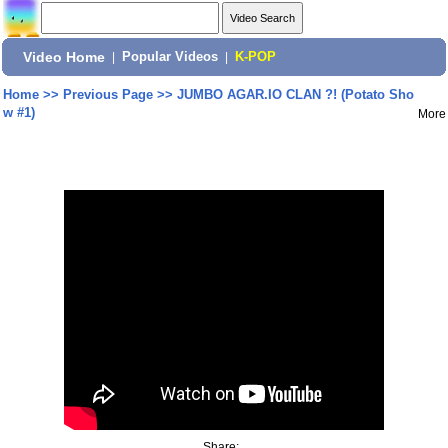
Video Home
|
Popular Videos
|
K-POP
Home
>>
Previous Page
>>
JUMBO AGAR.IO CLAN ?! (Potato Sho
w #1)
More
Share: