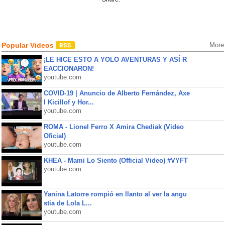
Popular Videos
More
¡LE HICE ESTO A YOLO AVENTURAS Y ASÍ R
EACCIONARON!
youtube.com
COVID-19 | Anuncio de Alberto Fernández, Axe
l Kicillof y Hor...
youtube.com
ROMA - Lionel Ferro X Amira Chediak (Video
Oficial)
youtube.com
KHEA - Mami Lo Siento (Official Video) #VYFT
youtube.com
Yanina Latorre rompió en llanto al ver la angu
stia de Lola L...
youtube.com