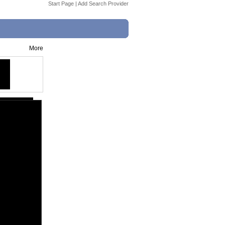
Start Page
|
Add Search Provider
More