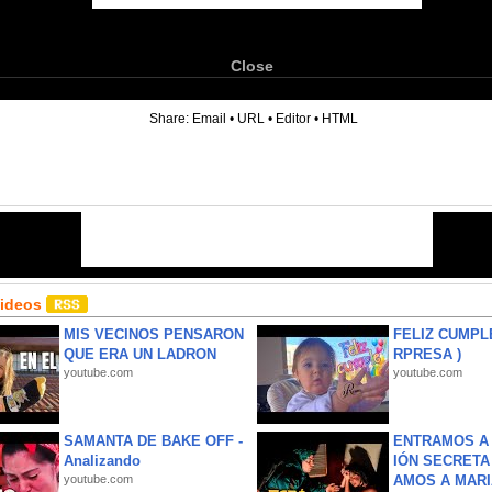
Close
6
Share:
Email
•
URL
•
Editor
•
HTML
Videos
MIS VECINOS PENSARON
FELIZ CUMPL
QUE ERA UN LADRON
RPRESA )
youtube.com
youtube.com
SAMANTA DE BAKE OFF -
ENTRAMOS A 
Analizando
IÓN SECRETA
youtube.com
AMOS A MARIA