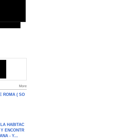
More
E ROMA ( SO
LA HABITAC
 Y ENCONTR
NA - Y...