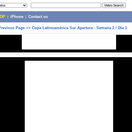
POP
|
iPhone
|
Contact us
Previous Page
>>
Copa Latinoamérica Sur Apertura - Semana 2 / Día 1