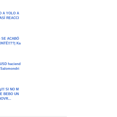
O A YOLO A
ASÍ REACCI
e SE ACABÓ
NTÉ!!??| Ka
 USD haciend
| Salomondri
g!!! SI NO M
E BEBO UN
OVR...