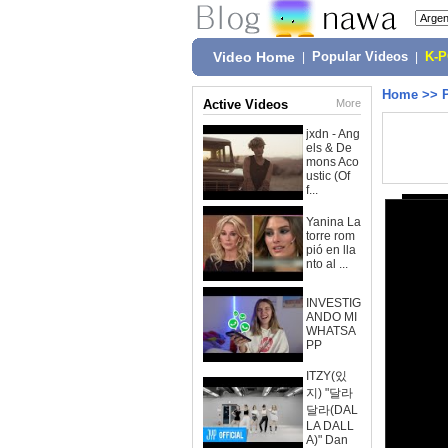
Video Home
|
Popular Videos
|
K-
Home
>>
Active Videos
More
jxdn - Ang
els & De
mons Aco
ustic (Of
f...
Yanina La
torre rom
pió en lla
nto al ...
INVESTIG
ANDO MI
WHATSA
PP
ITZY(있
지) "달라
달라(DAL
LA DALL
A)" Dan