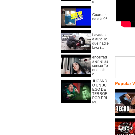
c...
Cuarente
na día 96
Lavado d
e auto: lo
que nadie
lava (...
encerrad
a en el as
censor *p
or dos h
o...
JUGAND
Popular 
O UN JU
EGO DE
TERROR
POR PRI
ME...