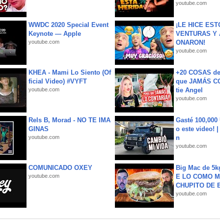
youtube.com
WWDC 2020 Special Event
¡LE HICE EST
Keynote — Apple
VENTURAS Y 
youtube.com
ONARON!
youtube.com
KHEA - Mami Lo Siento (Of
+20 COSAS d
ficial Video) #VYFT
que JAMÁS CO
youtube.com
tie Angel
youtube.com
Rels B, Morad - NO TE IMA
Gasté 100,000
GINAS
o este video! 
youtube.com
n
youtube.com
COMUNICADO OXEY
Big Mac de 5k
youtube.com
E LO COMO M
CHUPITO DE B
youtube.com