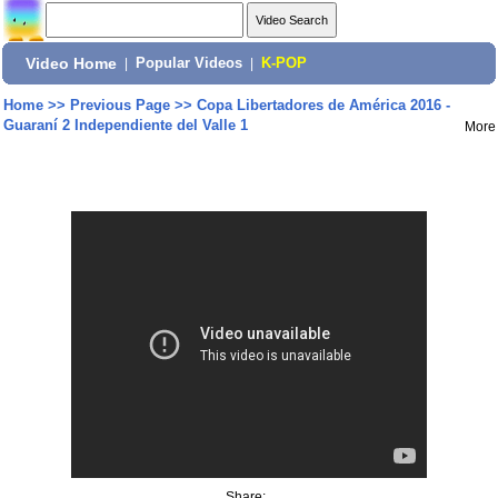
Video Home
|
Popular Videos
|
K-POP
Home
>>
Previous Page
>>
Copa Libertadores de América 2016 -
Guaraní 2 Independiente del Valle 1
More
Share: