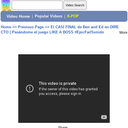
Video Home
|
Popular Videos
|
K-POP
Home
>>
Previous Page
>>
El CASI FINAL de Ben and Ed en DIRE
CTO | Pasándome el juego LIKE A BOSS #EpicFailSonido
More
Share: