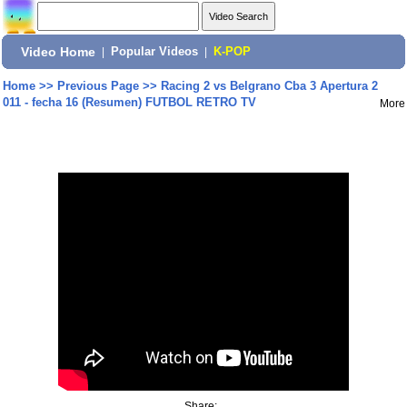
Video Home
|
Popular Videos
|
K-POP
Home
>>
Previous Page
>>
Racing 2 vs Belgrano Cba 3 Apertura 2
011 - fecha 16 (Resumen) FUTBOL RETRO TV
More
Share: