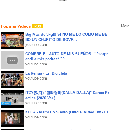
Popular Videos
More
Big Mac de 5kg!!! SI NO ME LO COMO ME BE
BO UN CHUPITO DE BOVR...
youtube.com
COMPRE EL AUTO DE MIS SUEÑOS !!! *sorpr
endi a mis padres* ??...
youtube.com
La Renga - En Bicicleta
youtube.com
ITZY(있지) "달라달라(DALLA DALLA)" Dance Pr
actice (2020 Ver.)
youtube.com
KHEA - Mami Lo Siento (Official Video) #VYFT
youtube.com