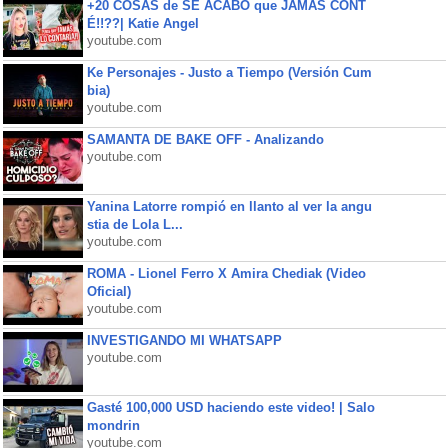
+20 COSAS de SE ACABÓ que JAMÁS CONT
É!!??| Katie Angel
youtube.com
Ke Personajes - Justo a Tiempo (Versión Cum
bia)
youtube.com
SAMANTA DE BAKE OFF - Analizando
youtube.com
Yanina Latorre rompió en llanto al ver la angu
stia de Lola L...
youtube.com
ROMA - Lionel Ferro X Amira Chediak (Video
Oficial)
youtube.com
INVESTIGANDO MI WHATSAPP
youtube.com
Gasté 100,000 USD haciendo este video! | Salo
mondrin
youtube.com