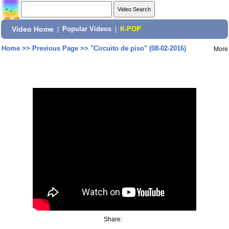
Video Home
|
Popular Videos
|
K-POP
Home
>>
Previous Page
>>
"Circuito de piso" (08-02-2016)
More
Share: