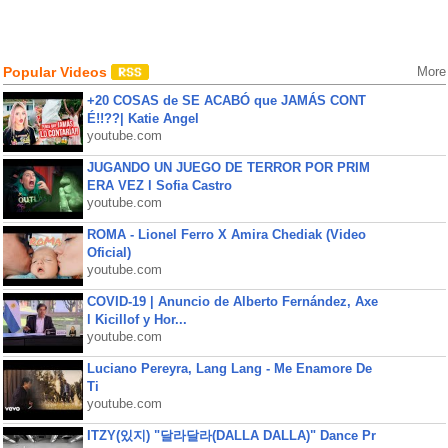
Popular Videos
More
+20 COSAS de SE ACABÓ que JAMÁS CONT
É!!??| Katie Angel
youtube.com
JUGANDO UN JUEGO DE TERROR POR PRIM
ERA VEZ l Sofia Castro
youtube.com
ROMA - Lionel Ferro X Amira Chediak (Video
Oficial)
youtube.com
COVID-19 | Anuncio de Alberto Fernández, Axe
l Kicillof y Hor...
youtube.com
Luciano Pereyra, Lang Lang - Me Enamore De
Ti
youtube.com
ITZY(있지) "달라달라(DALLA DALLA)" Dance Pr