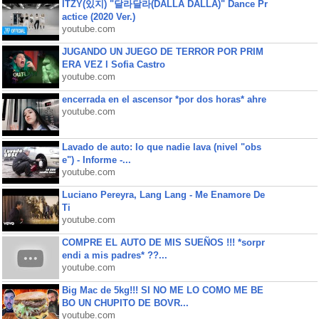
ITZY(있지) "달라달라(DALLA DALLA)" Dance Pr
actice (2020 Ver.)
youtube.com
JUGANDO UN JUEGO DE TERROR POR PRIM
ERA VEZ l Sofia Castro
youtube.com
encerrada en el ascensor *por dos horas* ahre
youtube.com
Lavado de auto: lo que nadie lava (nivel "obs
e") - Informe -...
youtube.com
Luciano Pereyra, Lang Lang - Me Enamore De
Ti
youtube.com
COMPRE EL AUTO DE MIS SUEÑOS !!! *sorpr
endi a mis padres* ??...
youtube.com
Big Mac de 5kg!!! SI NO ME LO COMO ME BE
BO UN CHUPITO DE BOVR...
youtube.com