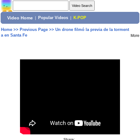
Video Home
|
Popular Videos
|
K-POP
Home
>>
Previous Page
>>
Un drone filmó la previa de la torment
a en Santa Fe
More
Share: