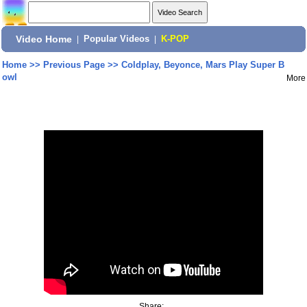
Video Home
|
Popular Videos
|
K-POP
Home
>>
Previous Page
>>
Coldplay, Beyonce, Mars Play Super B
owl
More
Share: