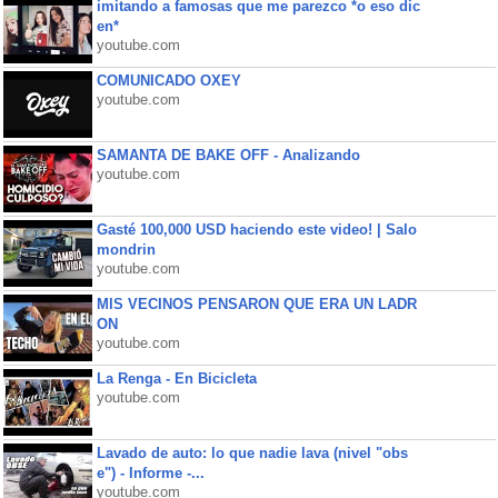
imitando a famosas que me parezco *o eso dic
en*
youtube.com
COMUNICADO OXEY
youtube.com
SAMANTA DE BAKE OFF - Analizando
youtube.com
Gasté 100,000 USD haciendo este video! | Salo
mondrin
youtube.com
MIS VECINOS PENSARON QUE ERA UN LADR
ON
youtube.com
La Renga - En Bicicleta
youtube.com
Lavado de auto: lo que nadie lava (nivel "obs
e") - Informe -...
youtube.com