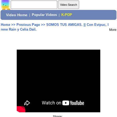
Video Home
|
Popular Videos
|
K-POP
Home
>>
Previous Page
>>
SOMOS TUS AMIGAS. || Con Evipuc, I
rene Rain y Celia Dail.
More
Share: