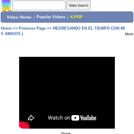
Video Home
|
Popular Videos
|
K-POP
Home
>>
Previous Page
>>
REGRESANDO EN EL TIEMPO CON MI
S AMIGOS |
More
Share: