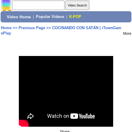
Video Home
|
Popular Videos
|
K-POP
Home
>>
Previous Page
>>
COCINANDO CON SATÁN | iTownGam
ePlay
More
Share: