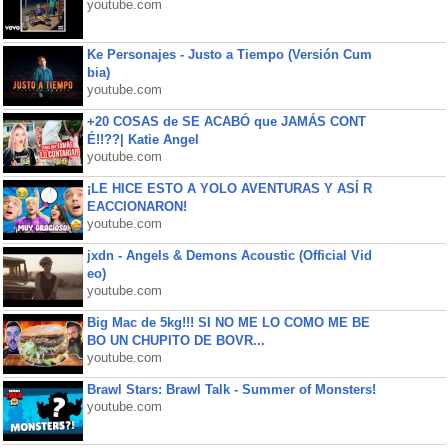
youtube.com
Ke Personajes - Justo a Tiempo (Versión Cum
bia)
youtube.com
+20 COSAS de SE ACABÓ que JAMÁS CONT
É!!??| Katie Angel
youtube.com
¡LE HICE ESTO A YOLO AVENTURAS Y ASÍ R
EACCIONARON!
youtube.com
jxdn - Angels & Demons Acoustic (Official Vid
eo)
youtube.com
Big Mac de 5kg!!! SI NO ME LO COMO ME BE
BO UN CHUPITO DE BOVR...
youtube.com
Brawl Stars: Brawl Talk - Summer of Monsters!
youtube.com