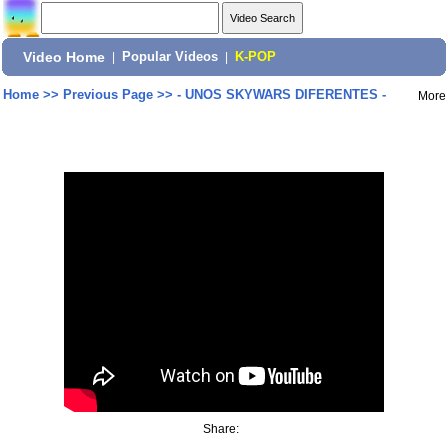
Video Home
|
Popular Videos
|
K-POP
Home
>>
Previous Page
>>
- UNOS SKYWARS DIFERENTES -
More
Share: