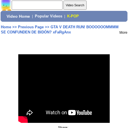
Video Home
|
Popular Videos
|
K-POP
Home
>>
Previous Page
>>
GTA V DEATH RUN! BOOOOOOMMMM
SE CONFUNDEN DE BIDÓN? xFaRgAnx
More
Share: