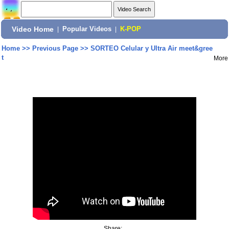
Video Home
|
Popular Videos
|
K-POP
Home
>>
Previous Page
>>
SORTEO Celular y Ultra Air meet&gree
t
More
Share: