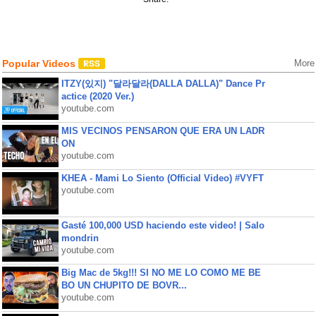
Popular Videos
More
ITZY(있지) "달라달라(DALLA DALLA)" Dance Pr
actice (2020 Ver.)
youtube.com
MIS VECINOS PENSARON QUE ERA UN LADR
ON
youtube.com
KHEA - Mami Lo Siento (Official Video) #VYFT
youtube.com
Gasté 100,000 USD haciendo este video! | Salo
mondrin
youtube.com
Big Mac de 5kg!!! SI NO ME LO COMO ME BE
BO UN CHUPITO DE BOVR...
youtube.com