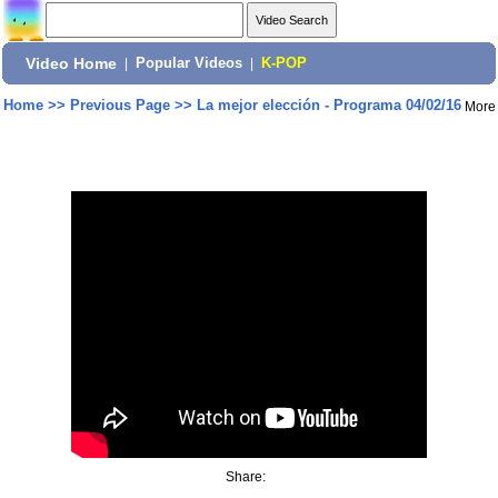
Video Home
|
Popular Videos
|
K-POP
Home
>>
Previous Page
>>
La mejor elección - Programa 04/02/16
More
Share: