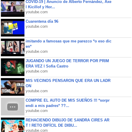
COVID-19 | Anuncio de Alberto Fernández, Axe
l Kicillof y Hor...
youtube.com
Cuarentena día 96
youtube.com
imitando a famosas que me parezco *o eso dic
en*
youtube.com
JUGANDO UN JUEGO DE TERROR POR PRIM
ERA VEZ l Sofia Castro
youtube.com
MIS VECINOS PENSARON QUE ERA UN LADR
ON
youtube.com
COMPRE EL AUTO DE MIS SUEÑOS !!! *sorpr
endi a mis padres* ??...
youtube.com
REHACIENDO DIBUJO DE SANDRA CIRES AR
T ! RETO DIFÍCIL DE DIBU...
youtube.com