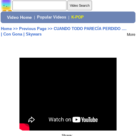
Video Home
|
Popular Videos
|
K-POP
Home
>>
Previous Page
>>
CUANDO TODO PARECÍA PERDIDO ....
| Con Gona | Skywars
More
Share: