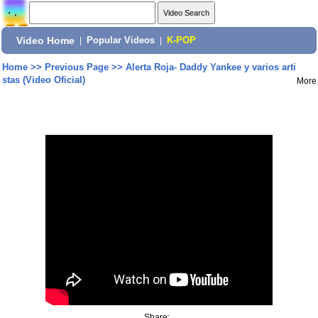
Video Home
|
Popular Videos
|
K-POP
Home
>>
Previous Page
>>
Alerta Roja- Daddy Yankee y varios arti
stas (Video Oficial)
More
Share: