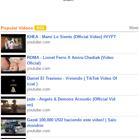
Popular Videos
More
KHEA - Mami Lo Siento (Official Video) #VYFT
youtube.com
ROMA - Lionel Ferro X Amira Chediak (Video
Oficial)
youtube.com
Daniel El Travieso - Viviendo ( TikTok Video Of
icial )
youtube.com
jxdn - Angels & Demons Acoustic (Official Vid
eo)
youtube.com
Gasté 100,000 USD haciendo este video! | Salo
mondrin
youtube.com