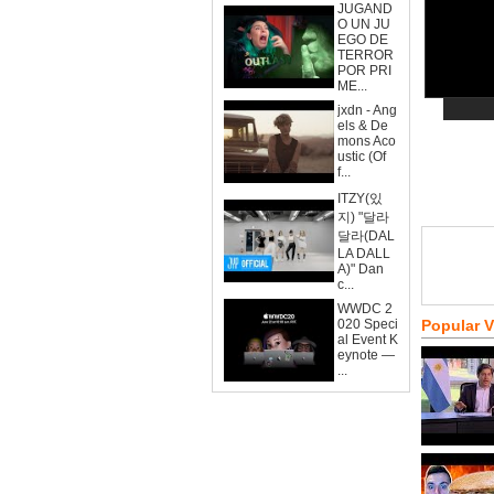
JUGAND
O UN JU
EGO DE
TERROR
POR PRI
ME...
jxdn - Ang
els & De
mons Aco
ustic (Of
f...
ITZY(있
지) "달라
달라(DAL
LA DALL
A)" Dan
c...
WWDC 2
020 Speci
Popular 
al Event K
eynote —
...