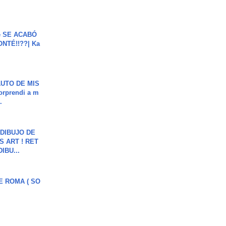
e SE ACABÓ
NTÉ!!??| Ka
UTO DE MIS
orprendi a m
.
DIBUJO DE
S ART ! RET
DIBU...
E ROMA ( SO