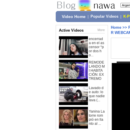
Video Home
|
Popular Videos
|
K-
Home
>>
Active Videos
More
R WEBCAM
encerrad
a en el as
censor *p
or dos h
o...
REMODE
LANDO M
I HABITA
CIÓN: EX
TREMO
Lavado d
e auto: lo
que nadie
lava (...
Yanina La
torre rom
pió en lla
nto al ...