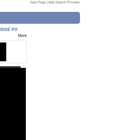
Start Page
|
Add Search Provider
DOSE PO
More