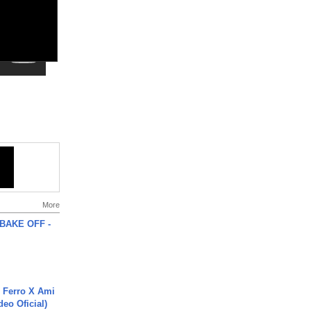
More
BAKE OFF -
 Ferro X Ami
deo Oficial)