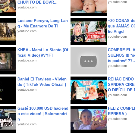
CHUPITO DE BOVR...
youtube.com
youtube.com
Luciano Pereyra, Lang Lan
+20 COSAS d
g - Me Enamore De Ti
que JAMÁS CO
youtube.com
tie Angel
youtube.com
KHEA - Mami Lo Siento (Of
COMPRE EL A
ficial Video) #VYFT
SUEÑOS !!! *s
youtube.com
is padres* ??..
youtube.com
Daniel El Travieso - Vivien
REHACIENDO 
do ( TikTok Video Oficial )
SANDRA CIRE
youtube.com
O DIFÍCIL DE 
youtube.com
Gasté 100,000 USD haciend
FELIZ CUMPL
o este video! | Salomondri
RPRESA )
n
youtube.com
youtube.com