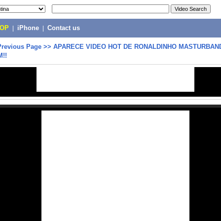
POP
|
iPhone
|
Contact us
Previous Page
>>
APARECE VIDEO HOT DE RONALDINHO MASTURBAN
!!