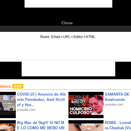
Close
6
Share:
Email
•
URL
•
Editor
•
HTML
Videos
COVID-19 | Anuncio de Alb
SAMANTA DE 
erto Fernández, Axel Kicill
Analizando
of y Hor...
youtube.com
youtube.com
Big Mac de 5kg!!! SI NO M
ROMA - Lionel
E LO COMO ME BEBO UN
ra Chediak (Vi